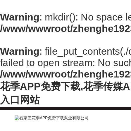
Warning
: mkdir(): No space l
/www/wwwroot/zhenghe192
Warning
: file_put_contents(
failed to open stream: No such 
/www/wwwroot/zhenghe192
花季APP免费下载,花季传媒
入口网站