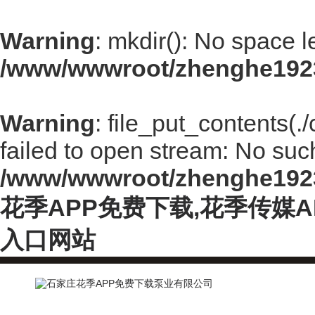
Warning
: mkdir(): No space l
/www/wwwroot/zhenghe192
Warning
: file_put_contents(
failed to open stream: No such 
/www/wwwroot/zhenghe192
花季APP免费下载,花季传媒
入口网站