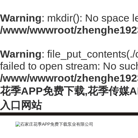
Warning
: mkdir(): No space l
/www/wwwroot/zhenghe192
Warning
: file_put_contents(
failed to open stream: No such 
/www/wwwroot/zhenghe192
花季APP免费下载,花季传媒
入口网站