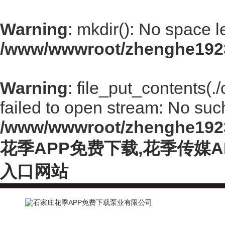
Warning
: mkdir(): No space l
/www/wwwroot/zhenghe192
Warning
: file_put_contents(
failed to open stream: No such 
/www/wwwroot/zhenghe192
花季APP免费下载,花季传媒
入口网站