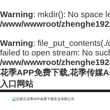
Warning
: mkdir(): No space l
/www/wwwroot/zhenghe192
Warning
: file_put_contents(
failed to open stream: No such 
/www/wwwroot/zhenghe192
花季APP免费下载,花季传媒
入口网站