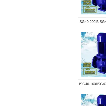
ISG40-200IBIS
管道
ISG40-160IISG
道