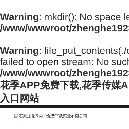
Warning
: mkdir(): No space l
/www/wwwroot/zhenghe192
Warning
: file_put_contents(
failed to open stream: No such 
/www/wwwroot/zhenghe192
花季APP免费下载,花季传媒
入口网站