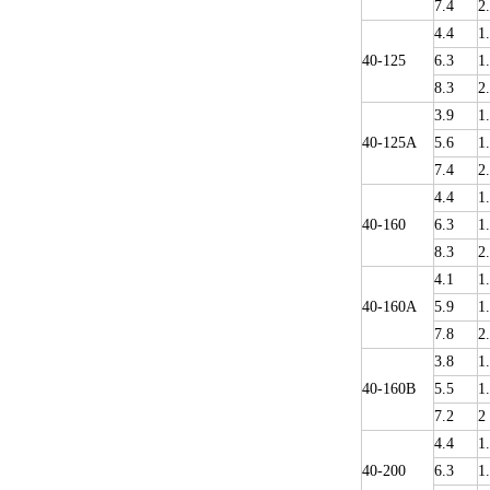
7.4
2
4.4
1
40-125
6.3
1
8.3
2
3.9
1
40-125A
5.6
1
7.4
2
4.4
1
40-160
6.3
1
8.3
2
4.1
1
40-160A
5.9
1
7.8
2
3.8
1
40-160B
5.5
1
7.2
2
4.4
1
40-200
6.3
1