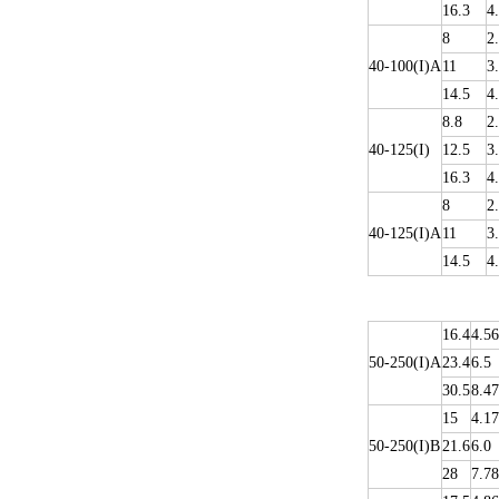
16.3
4
8
2
40-100(I)A
11
3
14.5
4
8.8
2
40-125(I)
12.5
3
16.3
4
8
2
40-125(I)A
11
3
14.5
4
16.4
4.56
50-250(I)A
23.4
6.5
30.5
8.47
15
4.17
50-250(I)B
21.6
6.0
28
7.78