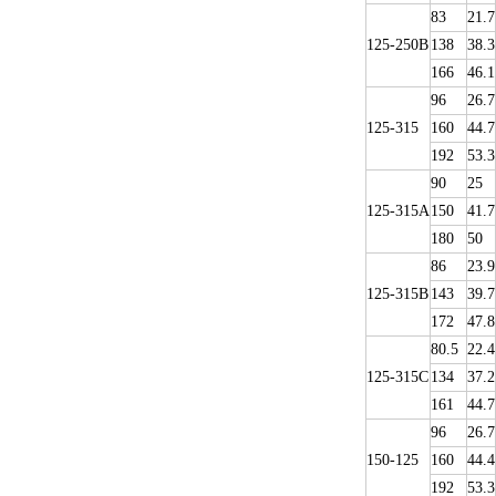
83
21.7
125-250B
138
38.3
166
46.1
96
26.7
125-315
160
44.7
192
53.3
90
25
125-315A
150
41.7
180
50
86
23.9
125-315B
143
39.7
172
47.8
80.5
22.4
125-315C
134
37.2
161
44.7
96
26.7
150-125
160
44.4
192
53.3