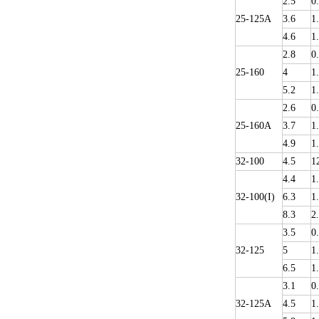
2.5
0
25-125A
3.6
1
4.6
1
2.8
0
25-160
4
1
5.2
1
2.6
0
25-160A
3.7
1
4.9
1
32-100
4.5
1
4.4
1
32-100(I)
6.3
1
8.3
2
3.5
0
32-125
5
1
6.5
1
3.1
0
32-125A
4.5
1