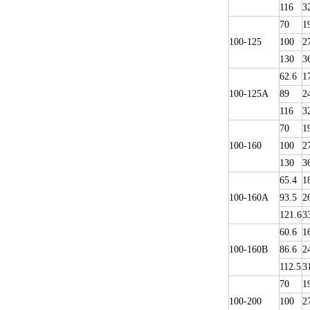
116
3
70
1
100-125
100
2
130
3
62.6
1
100-125A
89
2
116
3
70
1
100-160
100
2
130
3
65.4
1
100-160A
93.5
2
121.6
3
60.6
1
100-160B
86.6
2
112.5
3
70
1
100-200
100
2