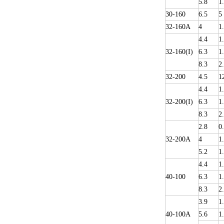
5.8
1
30-160
6.5
5
32-160A
4
1
4.4
1
32-160(I)
6.3
1
8.3
2
32-200
4.5
1
4.4
1
32-200(I)
6.3
1
8.3
2
2.8
0
32-200A
4
1
5.2
1
4.4
1
40-100
6.3
1
8.3
2
3.9
1
40-100A
5.6
1