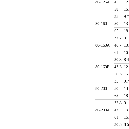
80-125A
45
12
58
16
35
9.
80-160
50
13
65
18
32.7
9.1
80-160A
46.7
13
61
16
30.3
8.4
80-160B
43.3
12
56.3
15
35
9.
80-200
50
13
65
18
32.8
9.1
80-200A
47
13
61
16
30.5
8.5