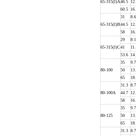
65-315(I)A
46.5
12
60.5
16
31
8.6
65-315(I)B
44.5
12
58
16
29
8.1
65-315(I)C
41
11.
53.6
14
35
9.
80-100
50
13
65
18
31.3
8.7
80-100A
44.7
12
58
16
35
9.
80-125
50
13
65
18
31.3
8.7