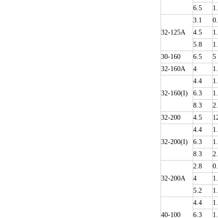
6.5
1
3.1
0
32-125A
4.5
1
5.8
1
30-160
6.5
5
32-160A
4
1
4.4
1
32-160(I)
6.3
1
8.3
2
32-200
4.5
1
4.4
1
32-200(I)
6.3
1
8.3
2
2.8
0
32-200A
4
1
5.2
1
4.4
1
40-100
6.3
1