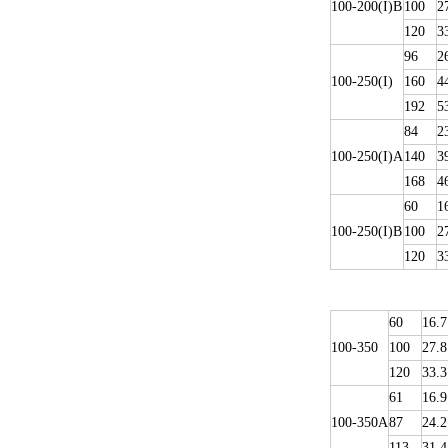
100-200(I)B
100
2
120
3
96
2
100-250(I)
160
4
192
5
84
2
100-250(I)A
140
3
168
4
60
1
100-250(I)B
100
2
120
3
60
16.7
100-350
100
27.8
120
33.3
61
16.9
100-350A
87
24.2
113
31.4