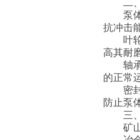
二
泵体
抗冲击能
叶轮
高其耐磨
轴承装置
的正常运行
密封装置
防止泵体
三
矿山工业