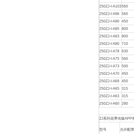
250ZJ-I-A103
560
250ZJ-I-A96
560
250ZJ-I-A90
450
250ZJ-I-A85
800
250ZJ-I-A83
800
250ZJ-I-A80
710
250ZJ-I-A78
630
250ZJ-I-A75
560
250ZJ-I-A73
500
250ZJ-I-A70
450
250ZJ-I-A68
450
250ZJ-I-A65
315
250ZJ-I-A63
315
250ZJ-I-A60
280
ZJ系列花季传媒AP
型号
允许配带