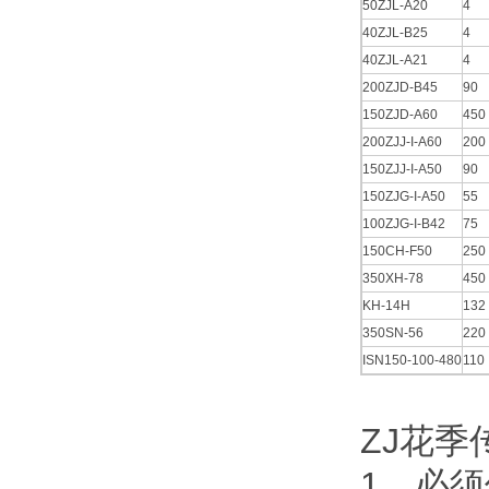
50ZJL-A20
4
40ZJL-B25
4
40ZJL-A21
4
200ZJD-B45
90
150ZJD-A60
450
200ZJJ-I-A60
200
150ZJJ-I-A50
90
150ZJG-I-A50
55
100ZJG-I-B42
75
150CH-F50
250
350XH-78
450
KH-14H
132
350SN-56
220
ISN150-100-480
110
ZJ花季
1