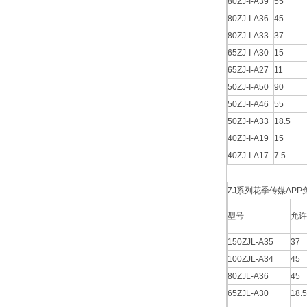
80ZJ-I-A39
55
80ZJ-I-A36
45
80ZJ-I-A33
37
65ZJ-I-A30
15
65ZJ-I-A27
11
50ZJ-I-A50
90
50ZJ-I-A46
55
50ZJ-I-A33
18.5
40ZJ-I-A19
15
40ZJ-I-A17
7.5
ZJ系列花季传媒AP
型号
允许
150ZJL-A35
37
100ZJL-A34
45
80ZJL-A36
45
65ZJL-A30
18.5