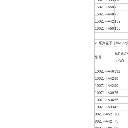
150ZJ-I-A55
110
150ZJ-I-A50
75
150ZJ-I-A48
75
150ZJ-I-A42
132
100ZJ-I-A50
160
ZJ系列花季传媒AP
允许配带
型号
（kW）
100ZJ-I-A46
132
100ZJ-I-A42
90
100ZJ-I-A42
90
100ZJ-I-A39
75
100ZJ-I-A36
55
100ZJ-I-A33
45
80ZJ-I-A52
160
80ZJ-I-A42
75