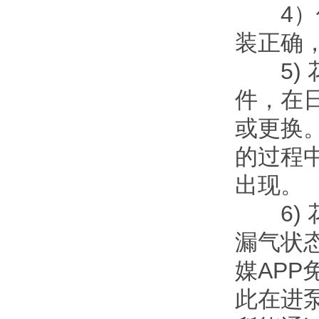
4）保
装正确
5) 
件
或更换
的过程中
出现。
6) 
漏气状态
媒APP
此在进