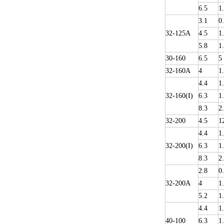
6.5
1
3.1
0
32-125A
4.5
1
5.8
1
30-160
6.5
5
32-160A
4
1
4.4
1
32-160(I)
6.3
1
8.3
2
32-200
4.5
1
4.4
1
32-200(I)
6.3
1
8.3
2
2.8
0
32-200A
4
1
5.2
1
4.4
1
40-100
6.3
1