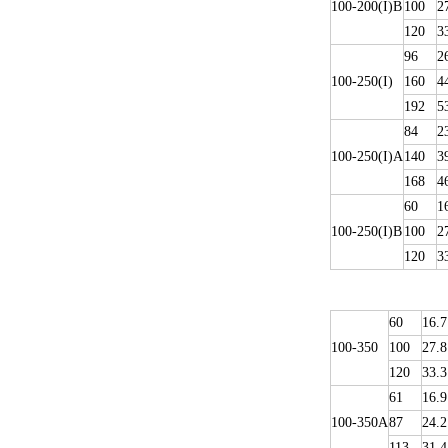
100-200(I)B
100
2
120
3
96
2
100-250(I)
160
4
192
5
84
2
100-250(I)A
140
3
168
4
60
1
100-250(I)B
100
2
120
3
60
16.7
100-350
100
27.8
120
33.3
61
16.9
100-350A
87
24.2
113
31.4