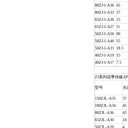
80ZJ-I-A36
45
80ZJ-I-A33
37
65ZJ-I-A30
15
65ZJ-I-A27
11
50ZJ-I-A50
90
50ZJ-I-A46
55
50ZJ-I-A33
18.5
40ZJ-I-A19
15
40ZJ-I-A17
7.5
ZJ系列花季传媒A
型号
允
150ZJL-A35
37
100ZJL-A34
45
80ZJL-A36
45
65ZJL-A30
18.
50ZJL-A20
4