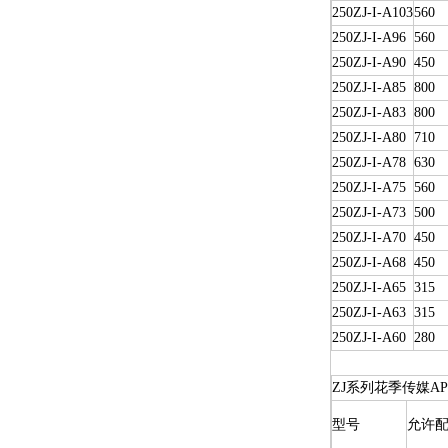
250ZJ-I-A103
560
250ZJ-I-A96
560
250ZJ-I-A90
450
250ZJ-I-A85
800
250ZJ-I-A83
800
250ZJ-I-A80
710
250ZJ-I-A78
630
250ZJ-I-A75
560
250ZJ-I-A73
500
250ZJ-I-A70
450
250ZJ-I-A68
450
250ZJ-I-A65
315
250ZJ-I-A63
315
250ZJ-I-A60
280
ZJ系列花季传媒A
型号
允许配