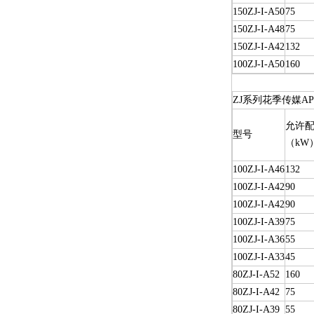
150ZJ-I-A50
75
150ZJ-I-A48
75
150ZJ-I-A42
132
100ZJ-I-A50
160
ZJ系列花季传媒A
允许配
型号
（kW
100ZJ-I-A46
132
100ZJ-I-A42
90
100ZJ-I-A42
90
100ZJ-I-A39
75
100ZJ-I-A36
55
100ZJ-I-A33
45
80ZJ-I-A52
160
80ZJ-I-A42
75
80ZJ-I-A39
55