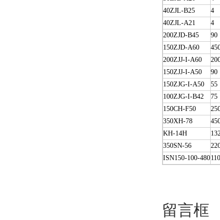
40ZJL-B25
4
40ZJL-A21
4
200ZJD-B45
90
150ZJD-A60
45
200ZJJ-I-A60
20
150ZJJ-I-A50
90
150ZJG-I-A50
55
100ZJG-I-B42
75
150CH-F50
25
350XH-78
45
KH-14H
13
350SN-56
22
ISN150-100-480
11
留言框