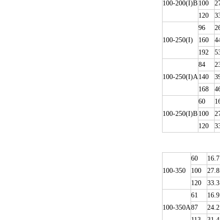
100-200(I)B
100
2
120
3
96
2
100-250(I)
160
4
192
5
84
2
100-250(I)A
140
3
168
4
60
1
100-250(I)B
100
2
120
3
60
16.7
100-350
100
27.8
120
33.3
61
16.9
100-350A
87
24.2
113
31.4