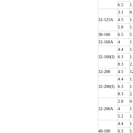
6.5
1
3.1
0
32-125A
4.5
1
5.8
1
30-160
6.5
5
32-160A
4
1
4.4
1
32-160(I)
6.3
1
8.3
2
32-200
4.5
1
4.4
1
32-200(I)
6.3
1
8.3
2
2.8
0
32-200A
4
1
5.2
1
4.4
1
40-100
6.3
1