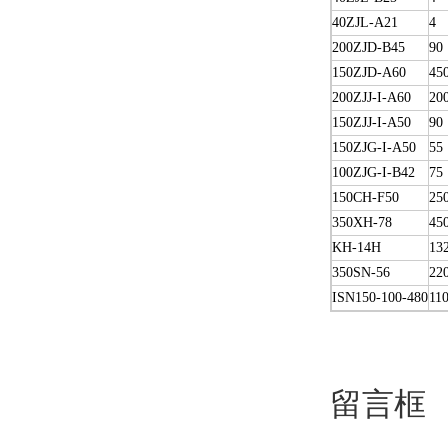
40ZJL-A21
4
200ZJD-B45
90
150ZJD-A60
45
200ZJJ-I-A60
20
150ZJJ-I-A50
90
150ZJG-I-A50
55
100ZJG-I-B42
75
150CH-F50
25
350XH-78
45
KH-14H
13
350SN-56
22
ISN150-100-480
11
留言框