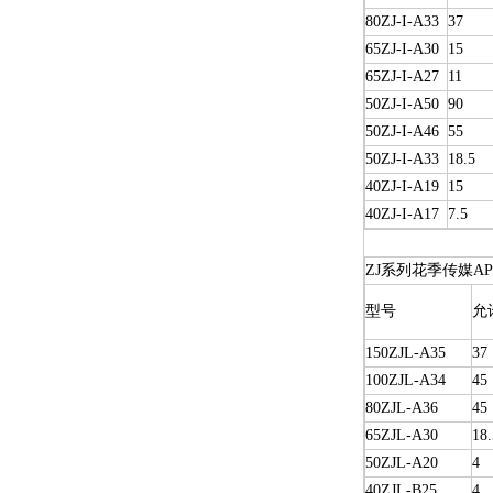
80ZJ-I-A33
37
65ZJ-I-A30
15
65ZJ-I-A27
11
50ZJ-I-A50
90
50ZJ-I-A46
55
50ZJ-I-A33
18.5
40ZJ-I-A19
15
40ZJ-I-A17
7.5
ZJ系列花季传媒A
型号
允
150ZJL-A35
37
100ZJL-A34
45
80ZJL-A36
45
65ZJL-A30
18.
50ZJL-A20
4
40ZJL-B25
4