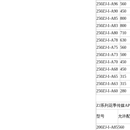
250ZJ-I-A96
560
250ZJ-I-A90
450
250ZJ-I-A85
800
250ZJ-I-A83
800
250ZJ-I-A80
710
250ZJ-I-A78
630
250ZJ-I-A75
560
250ZJ-I-A73
500
250ZJ-I-A70
450
250ZJ-I-A68
450
250ZJ-I-A65
315
250ZJ-I-A63
315
250ZJ-I-A60
280
ZJ系列花季传媒A
型号
允许配
200ZJ-I-A85
560