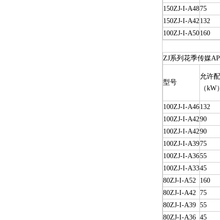
150ZJ-I-A48
75
150ZJ-I-A42
132
100ZJ-I-A50
160
ZJ系列花季传媒A
允许配
型号
（kW
100ZJ-I-A46
132
100ZJ-I-A42
90
100ZJ-I-A42
90
100ZJ-I-A39
75
100ZJ-I-A36
55
100ZJ-I-A33
45
80ZJ-I-A52
160
80ZJ-I-A42
75
80ZJ-I-A39
55
80ZJ-I-A36
45