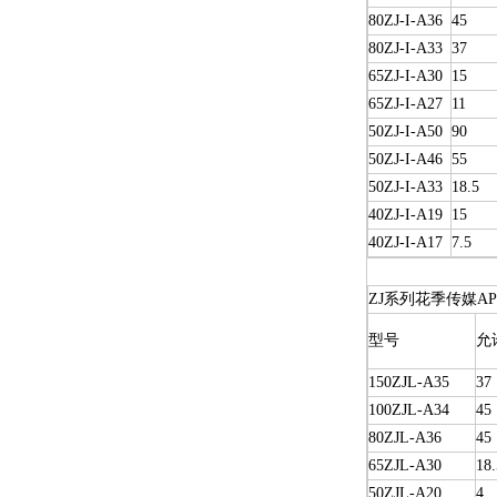
80ZJ-I-A36
45
80ZJ-I-A33
37
65ZJ-I-A30
15
65ZJ-I-A27
11
50ZJ-I-A50
90
50ZJ-I-A46
55
50ZJ-I-A33
18.5
40ZJ-I-A19
15
40ZJ-I-A17
7.5
ZJ系列花季传媒A
型号
允
150ZJL-A35
37
100ZJL-A34
45
80ZJL-A36
45
65ZJL-A30
18.
50ZJL-A20
4