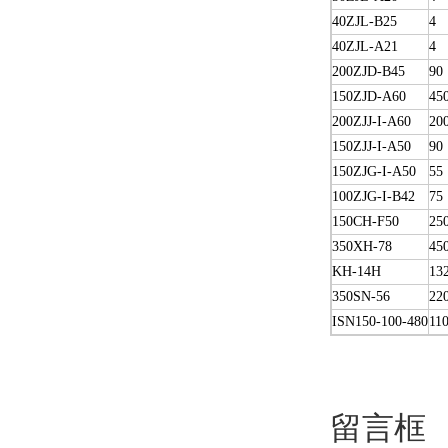
40ZJL-B25
4
40ZJL-A21
4
200ZJD-B45
90
150ZJD-A60
45
200ZJJ-I-A60
20
150ZJJ-I-A50
90
150ZJG-I-A50
55
100ZJG-I-B42
75
150CH-F50
25
350XH-78
45
KH-14H
13
350SN-56
22
ISN150-100-480
11
留言框