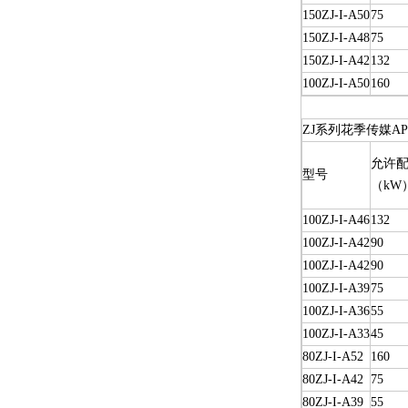
150ZJ-I-A50
75
150ZJ-I-A48
75
150ZJ-I-A42
132
100ZJ-I-A50
160
ZJ系列花季传媒A
允许配
型号
（kW
100ZJ-I-A46
132
100ZJ-I-A42
90
100ZJ-I-A42
90
100ZJ-I-A39
75
100ZJ-I-A36
55
100ZJ-I-A33
45
80ZJ-I-A52
160
80ZJ-I-A42
75
80ZJ-I-A39
55