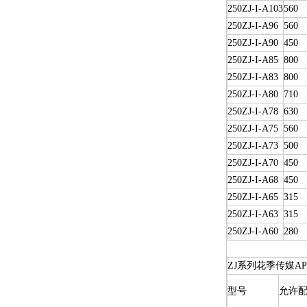
250ZJ-I-A103
560
250ZJ-I-A96
560
250ZJ-I-A90
450
250ZJ-I-A85
800
250ZJ-I-A83
800
250ZJ-I-A80
710
250ZJ-I-A78
630
250ZJ-I-A75
560
250ZJ-I-A73
500
250ZJ-I-A70
450
250ZJ-I-A68
450
250ZJ-I-A65
315
250ZJ-I-A63
315
250ZJ-I-A60
280
ZJ系列花季传媒A
型号
允许配