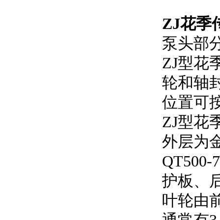
ZJ花季
泵头部
ZJ型花
轮和轴封装
位置可按
ZJ型花
外层为金
QT50
护板、
叶轮由前盖