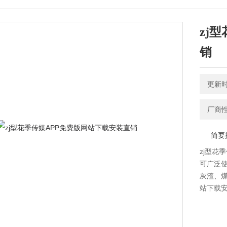
zj
销
更新时间
厂商性质
简要描述
zj型花
可广泛使用
灰渣
站下载