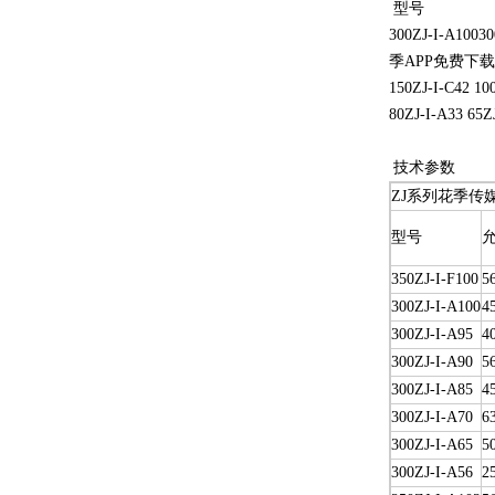
型号
300ZJ-I-A10030
季APP免费下载泵业 15
150ZJ-I-C42 10
80ZJ-I-A33 65Z
技术参数
ZJ系列花季传
型号
允
350ZJ-I-F100
5
300ZJ-I-A100
4
300ZJ-I-A95
4
300ZJ-I-A90
5
300ZJ-I-A85
4
300ZJ-I-A70
6
300ZJ-I-A65
5
300ZJ-I-A56
2