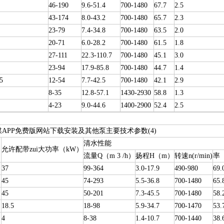
46-190
9.6-51.4
700-1480
67.7
2.5
43-174
8.0-43.2
700-1480
65.7
2.3
23-79
7.4-34.8
700-1480
63.5
2.0
20-71
6.0-28.2
700-1480
61.5
1.8
27-111
22.3-110.7
700-1480
45.1
3.0
23-94
17.9-85.8
700-1480
44.7
1.4
5
12-54
7.7-42.5
700-1480
42.1
2.9
8-35
12.8-57.1
1430-2930
58.8
1.3
4-23
9.0-44.6
1400-2900
52.4
2.5
媒APP免费版网站下载安装及其他泵主要技术参数(4)
清水性能
允许配带zui大功率（kW）
流量Q（m 3 /h）
扬程H（m）
转速n(r/min)
率
37
99-364
3.0-17.9
490-980
69.
45
74-293
5.5-36.8
700-1480
65.
45
50-201
7.3-45.5
700-1480
58.
18.5
18-98
5.9-34.7
700-1470
53.
4
8-38
1.4-10.7
700-1440
38.