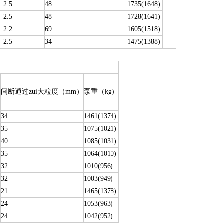
2.5
48
1735(1648)
2.5
48
1728(1641)
2.2
69
1605(1518)
2.5
34
1475(1388)
间断通过zui大粒度（mm）
泵重（kg）
）
34
1461(1374)
35
1075(1021)
40
1085(1031)
35
1064(1010)
32
1010(956)
32
1003(949)
21
1465(1378)
24
1053(963)
24
1042(952)