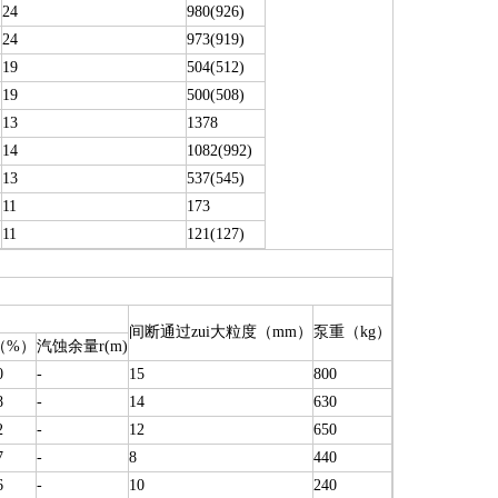
24
980(926)
24
973(919)
19
504(512)
19
500(508)
13
1378
14
1082(992)
13
537(545)
11
173
11
121(127)
间断通过zui大粒度（mm）
泵重（kg）
（%）
汽蚀余量r(m)
0
-
15
800
8
-
14
630
2
-
12
650
7
-
8
440
6
-
10
240