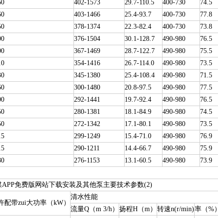
60
402-1573
29.7-110.5
400-730
74.5
60
403-1466
25.4-93.7
400-730
77.8
50
378-1374
22.3-82.4
400-730
73.8
00
376-1504
30.1-128.7
490-980
76.5
00
367-1469
28.7-122.7
490-980
75.5
10
354-1416
26.7-114.0
490-980
73.5
30
345-1380
25.4-108.4
490-980
71.5
60
300-1480
20.8-97.5
490-980
77.5
00
292-1441
19.7-92.4
490-980
76.5
50
280-1381
18.1-84.9
490-980
74.5
50
272-1342
17.1-80.1
490-980
73.5
15
299-1249
15.4-71.0
490-980
76.9
15
290-1211
14.4-66.7
490-980
75.9
80
276-1153
13.1-60.5
490-980
73.9
媒APP免费版网站下载安装及其他泵主要技术参数(2)
清水性能
许配带zui大功率（kW）
流量Q（m 3/h）
扬程H（m）
转速n(r/min)
率（%