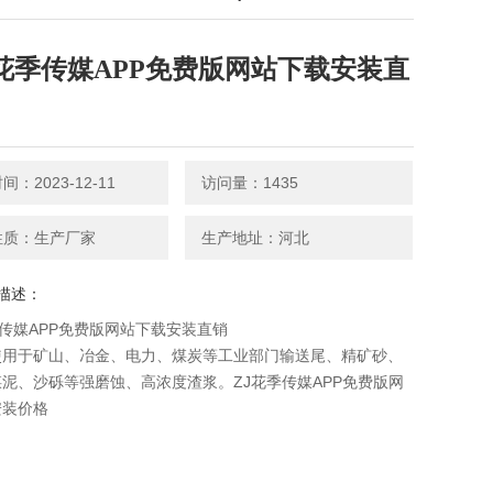
型花季传媒APP免费版网站下载安装直
：2023-12-11
访问量：1435
：生产厂家
生产地址：河北
：
季传媒APP免费版网站下载安装直销
于矿山、冶金、电力、煤炭等工业部门输送尾、精矿砂、
、煤泥、沙砾等强磨蚀、高浓度渣浆。ZJ花季传媒APP免费版网
安装价格