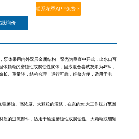
联系花季APP免费下
在线询价
载
泵体采用内外双层金属结构，泵壳为垂直中开式，出水口可
体颗粒的磨蚀性或腐蚀性浆体，固液混合尝试灰浆为45%，
、重量轻，结构合理，运行可靠，维修方便，适用于电
、高浓度、大颗粒的渣浆，在泵的zui大工作压力范围
质的过流部件，适用于输送磨蚀性或腐蚀性、大颗粒或细颗