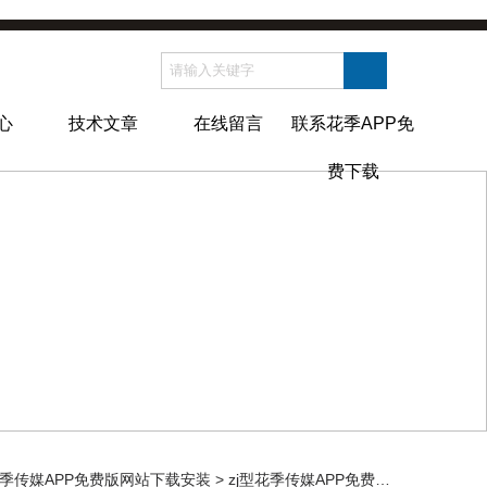
心
技术文章
在线留言
联系花季APP免
费下载
季传媒APP免费版网站下载安装
>
zj型花季传媒APP免费版网站下载安装