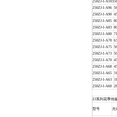
250ZJ-I-A103
5
250ZJ-I-A96
5
250ZJ-I-A90
4
250ZJ-I-A85
8
250ZJ-I-A83
8
250ZJ-I-A80
7
250ZJ-I-A78
6
250ZJ-I-A75
5
250ZJ-I-A73
5
250ZJ-I-A70
4
250ZJ-I-A68
4
250ZJ-I-A65
3
250ZJ-I-A63
3
250ZJ-I-A60
2
ZJ系列花季传
型号
允