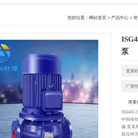
您的位置：
网站首页
>
产品中心
>
管
IS
泵
更新时间
厂商
简要
ISG4
中间传动
漏.泵采
及任何方