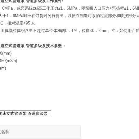
转速立式管道泵
管道多级泵
工作条件
:
． 0MPa，或泵系统zui高工作压力≤1．6MPa，即泵吸入口压力+泵扬程≤1．
大于1．6MPa时应在订货时另行提出，以便在制造时泵的过流部分和联接部分
0℃，相对湿度<95％。
固体颗粒体积含量不超过单位体积的0．1％，粒度<0．2mm。注：如使用
转速立式管道泵
管道多级泵
技术参数：
0(mm)
50(m3/h)
(m)