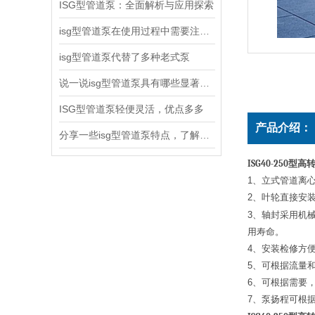
ISG型管道泵：全面解析与应用探索
isg型管道泵在使用过程中需要注意哪些问题？
isg型管道泵代替了多种老式泵
说一说isg型管道泵具有哪些显著特点
ISG型管道泵轻便灵活，优点多多
产品介绍：
分享一些isg型管道泵特点，了解了吗
ISG40-250
型高
1
、立式管道离
2
、叶轮直接安
3
、轴封采用机
用寿命。
4
、安装检修方
5
、可根据流量
6
、可根据需要，
7
、泵扬程可根