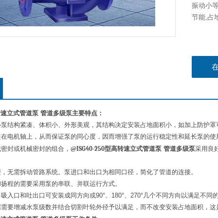
振动小等
节能,占
转速立式管道泵
管道多级泵主要特点：
心泵结构紧凑、体积小、外形美观，其结构决定安装占地面积小，如加上防护罩
装在电机轴上，从而保证泵的同心度，因而增强了泵的运行稳定性和延长泵的使
械密封或机械密封的组合，
@
ISG40-250
型高转速立式管道泵
管道多级泵
采用良
便，无需拆动管路系统。泵进口和出口为相同口径，简化了管道的连接。
和扬程的需要采用泵的串联、并联运行方式。
吸入口和吐出口可安装成同方向或90°、180°、270°几个不同方向以满足不同
据需要增减水泵级数并结合切割叶轮外径予以满足，而不改变安装占地面积，这