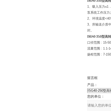
ISG40-250
型高
1
、吸入压力≤1
泵系统工作压力
2
、环境温度<4
3
、所输送介质中
封。
ISG40-250
型高
口径范围 : 15-50
流量范围 : 1.1-14
扬程范围 : 7-150
留言框
产品：
您的单位：