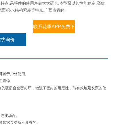
特点.易损件的使用寿命大大延长.本型泵以其性能稳定,高效
地面积小,结构紧凑等特点,广受市青睐.
联系花季APP免费下
在线询价
载
可置于户外使用。
用寿命。
好的硬质合金密封环，增强了密封的耐磨性，能有效地延长泵的使
的连接场合。
是其它泵类所不具有的。